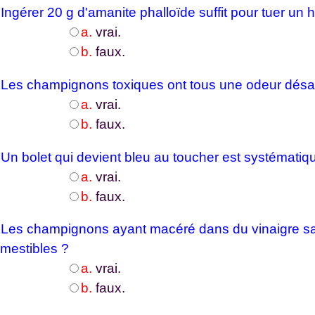
-
Ingérer 20 g d'amanite phalloïde suffit pour tuer u
a.
vrai.
b.
faux.
-
Les champignons toxiques ont tous une odeur désa
a.
vrai.
b.
faux.
-
Un bolet qui devient bleu au toucher est systémati
a.
vrai.
b.
faux.
-
Les champignons ayant macéré dans du vinaigre sa
mestibles ?
a.
vrai.
b.
faux.