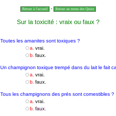
-
Retour à l'accueil
Retour au menu des Quizz
Sur la toxicité : vraix ou faux ?
-
Toutes les amanites sont toxiques ?
a.
vrai.
b.
faux.
-
Un champignon toxique trempé dans du lait le fait cai
a.
vrai.
b.
faux.
-
Tous les champignons des prés sont comestibles ?
a.
vrai.
b.
faux.