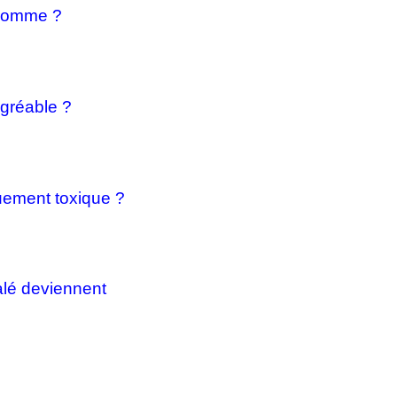
n homme ?
gréable ?
quement toxique ?
lé deviennent