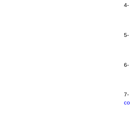
4
5
6
7
co