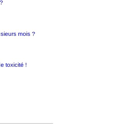
 ?
usieurs mois ?
 toxicité !