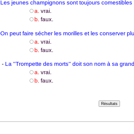
-
Les jeunes champignons sont toujours comestibles
a.
vrai.
b.
faux.
-
On peut faire sécher les morilles et les conserver pl
a.
vrai.
b.
faux.
 -
La ''Trompette des morts'' doit son nom à sa grande
a.
vrai.
b.
faux.