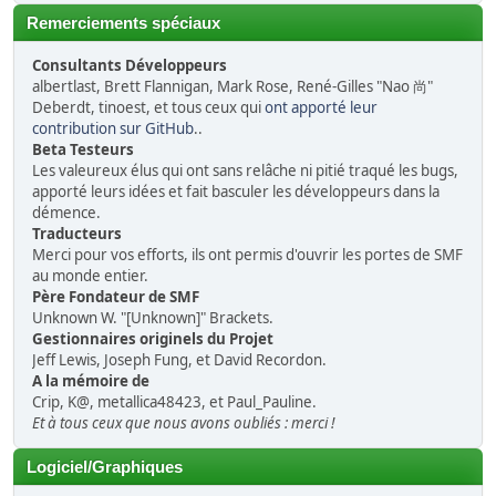
Remerciements spéciaux
Consultants Développeurs
albertlast, Brett Flannigan, Mark Rose, René-Gilles "Nao 尚"
Deberdt, tinoest, et tous ceux qui
ont apporté leur
contribution sur GitHub
..
Beta Testeurs
Les valeureux élus qui ont sans relâche ni pitié traqué les bugs,
apporté leurs idées et fait basculer les développeurs dans la
démence.
Traducteurs
Merci pour vos efforts, ils ont permis d'ouvrir les portes de SMF
au monde entier.
Père Fondateur de SMF
Unknown W. "[Unknown]" Brackets.
Gestionnaires originels du Projet
Jeff Lewis, Joseph Fung, et David Recordon.
A la mémoire de
Crip, K@, metallica48423, et Paul_Pauline.
Et à tous ceux que nous avons oubliés : merci !
Logiciel/Graphiques