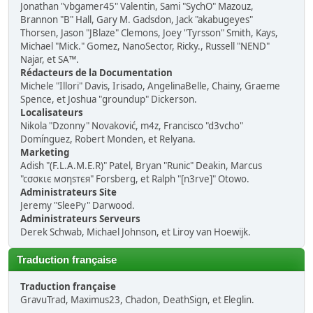
Jonathan "vbgamer45" Valentin, Sami "SychO" Mazouz,
Brannon "B" Hall, Gary M. Gadsdon, Jack "akabugeyes"
Thorsen, Jason "JBlaze" Clemons, Joey "Tyrsson" Smith, Kays,
Michael "Mick." Gomez, NanoSector, Ricky., Russell "NEND"
Najar, et SA™.
Rédacteurs de la Documentation
Michele "Illori" Davis, Irisado, AngelinaBelle, Chainy, Graeme
Spence, et Joshua "groundup" Dickerson.
Localisateurs
Nikola "Dzonny" Novaković, m4z, Francisco "d3vcho"
Domínguez, Robert Monden, et Relyana.
Marketing
Adish "(F.L.A.M.E.R)" Patel, Bryan "Runic" Deakin, Marcus
"cσσкιє мσηѕтєя" Forsberg, et Ralph "[n3rve]" Otowo.
Administrateurs Site
Jeremy "SleePy" Darwood.
Administrateurs Serveurs
Derek Schwab, Michael Johnson, et Liroy van Hoewijk.
Traduction française
Traduction française
GravuTrad, Maximus23, Chadon, DeathSign, et Eleglin.