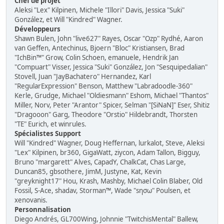
Chef de projet
Aleksi "Lex" Kilpinen, Michele "Illori" Davis, Jessica "Suki"
González, et Will "Kindred" Wagner.
Développeurs
Shawn Bulen, John "live627" Rayes, Oscar "Ozp" Rydhé, Aaron
van Geffen, Antechinus, Bjoern "Bloc" Kristiansen, Brad
"IchBin™" Grow, Colin Schoen, emanuele, Hendrik Jan
"Compuart" Visser, Jessica "Suki" González, Jon "Sesquipedalian"
Stovell, Juan "JayBachatero" Hernandez, Karl
"RegularExpression" Benson, Matthew "Labradoodle-360"
Kerle, Grudge, Michael "Oldiesmann" Eshom, Michael "Thantos"
Miller, Norv, Peter "Arantor" Spicer, Selman "[SiNaN]" Eser, Shitiz
"Dragooon" Garg, Theodore "Orstio" Hildebrandt, Thorsten
"TE" Eurich, et winrules.
Spécialistes Support
Will "Kindred" Wagner, Doug Heffernan, lurkalot, Steve, Aleksi
"Lex" Kilpinen, br360, GigaWatt, ziycon, Adam Tallon, Bigguy,
Bruno "margarett" Alves, CapadY, ChalkCat, Chas Large,
Duncan85, gbsothere, JimM, Justyne, Kat, Kevin
"greyknight17" Hou, Krash, Mashby, Michael Colin Blaber, Old
Fossil, S-Ace, shadav, Storman™, Wade "sησω" Poulsen, et
xenovanis.
Personnalisation
Diego Andrés, GL700Wing, Johnnie "TwitchisMental" Ballew,