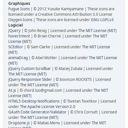
Graphiques
Fugue Icons
| © 2012 Yusuke Kamiyamane | These icons are
licensed under a Creative Commons Attribution 3.0 License
Oxygen Icons
| These icons are licensed under
GNU LGPLv3
Logiciel
JQuery
| © John Resig | Licensed under
The MIT License (MIT)
hoverIntent
| © Brian Cherne | Licensed under
The MIT
License (MIT)
SCEditor
| © Sam Clarke | Licensed under
The MIT License
(MIT)
animaDrag
| © Abel Mohler | Licensed under
The MIT License
(MIT)
jQuery Custom Scrollbar
| © Maciej Zubala | Licensed under
The MIT License (MIT)
jQuery Responsive Slider
| © booncon ROCKETS | Licensed
under
The MIT License (MIT)
At.js
| © chord.luo@gmail.com | Licensed under
The MIT
License (MIT)
HTML5 Desktop Notifications
| © Tsvetan Tsvetkov | Licensed
under
The Apache License Version 2.0
GAuth Code Generator/Validator
| © Chris Cornutt | Licensed
under
The MIT License (MIT)
Dropzone.js
| © Matias Meno | Licensed under
The MIT