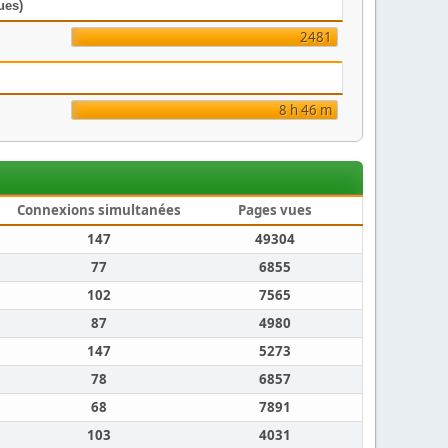
ues)
2481
8 h 46 m
Connexions simultanées
Pages vues
147
49304
77
6855
102
7565
87
4980
147
5273
78
6857
68
7891
103
4031