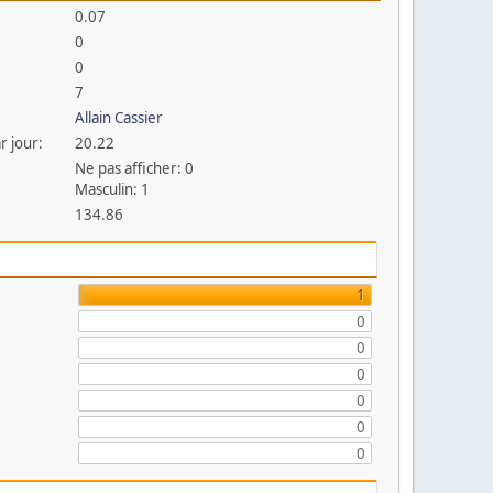
0.07
0
0
7
Allain Cassier
r jour:
20.22
Ne pas afficher: 0
Masculin: 1
134.86
1
0
0
0
0
0
0