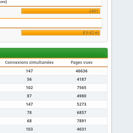
ues)
2401
8 h 42 m
Connexions simultanées
Pages vues
147
46636
56
4187
102
7565
87
4980
147
5273
78
6857
68
7891
103
4031