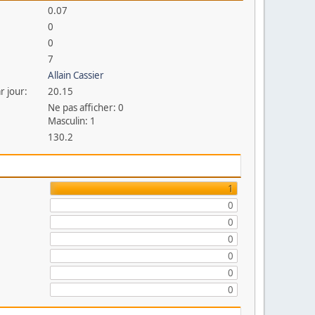
0.07
0
0
7
Allain Cassier
r jour:
20.15
Ne pas afficher: 0
Masculin: 1
130.2
1
0
0
0
0
0
0