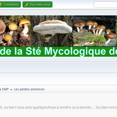
Connexion
Inscrivez-vous
 la SMP
Les petites annonces
►
t, ou bien vous avez quelquechose à vendre ou à donner.... Ou bien encor