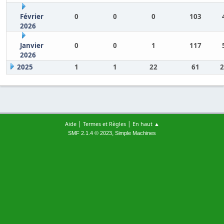
Février
0
0
0
103
2026
Janvier
0
0
1
117
2026
2025
1
1
22
61
2
|
|
Aide
Termes et Règles
En haut ▲
,
SMF 2.1.4 © 2023
Simple Machines