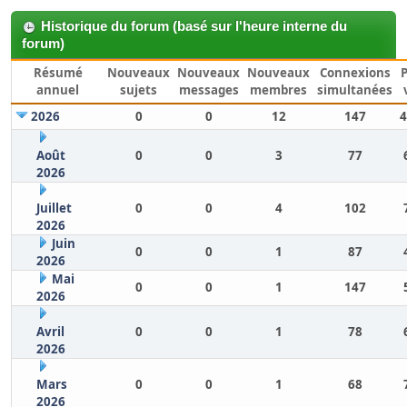
Historique du forum (basé sur l'heure interne du
forum)
Résumé
Nouveaux
Nouveaux
Nouveaux
Connexions
annuel
sujets
messages
membres
simultanées
2026
0
0
12
147
4
Août
0
0
3
77
2026
Juillet
0
0
4
102
2026
Juin
0
0
1
87
2026
Mai
0
0
1
147
2026
Avril
0
0
1
78
2026
Mars
0
0
1
68
2026