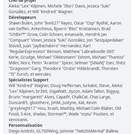
Chef de projet
Aleksi "Lex" Kilpinen, Michele "Illori" Davis, Jessica "Suki"
González, et Will "Kindred" Wagner.
Développeurs
Shawn Bulen, John "live627" Rayes, Oscar "Ozp" Rydhé, Aaron
van Geffen, Antechinus, Bjoern "Bloc" Kristiansen, Brad
"IchBin™" Grow, Colin Schoen, emanuele, Hendrik Jan
"Compuart" Visser, Jessica "Suki" González, Jon "Sesquipedalian"
Stovell, Juan "JayBachatero" Hernandez, Karl
"RegularExpression" Benson, Matthew "Labradoodle-360"
Kerle, Grudge, Michael "Oldiesmann" Eshom, Michael "Thantos"
Miller, Norv, Peter "Arantor" Spicer, Selman "[SiNaN]" Eser, Shitiz
"Dragooon" Garg, Theodore "Orstio" Hildebrandt, Thorsten
"TE" Eurich, et winrules.
Spécialistes Support
Will "Kindred" Wagner, Doug Heffernan, lurkalot, Steve, Aleksi
"Lex" Kilpinen, br360, GigaWatt, ziycon, Adam Tallon, Bigguy,
Bruno "margarett" Alves, CapadY, ChalkCat, Chas Large,
Duncan85, gbsothere, JimM, Justyne, Kat, Kevin
"greyknight17" Hou, Krash, Mashby, Michael Colin Blaber, Old
Fossil, S-Ace, shadav, Storman™, Wade "sησω" Poulsen, et
xenovanis.
Personnalisation
Diego Andrés, GL700Wing, Johnnie "TwitchisMental" Ballew,