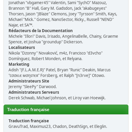
Jonathan "vbgamer45" Valentin, Sami "SychO" Mazouz,
Brannon "B" Hall, Gary M. Gadsdon, Jack "akabugeyes"
Thorsen, Jason "JBlaze" Clemons, Joey "Tyrsson" Smith, Kays,
Michael "Mick." Gomez, NanoSector, Ricky., Russell "NEND"
Najar, et SA™.
Rédacteurs de la Documentation
Michele "Illori" Davis, Irisado, AngelinaBelle, Chainy, Graeme
Spence, et Joshua "groundup" Dickerson.
Localisateurs
Nikola "Dzonny" Novaković, m4z, Francisco "d3vcho"
Domínguez, Robert Monden, et Relyana.
Marketing
Adish "(F.L.A.M.E.R)" Patel, Bryan "Runic" Deakin, Marcus
"cσσкιє мσηѕтєя" Forsberg, et Ralph "[n3rve]" Otowo.
Administrateurs Site
Jeremy "SleePy" Darwood.
Administrateurs Serveurs
Derek Schwab, Michael Johnson, et Liroy van Hoewijk.
Traduction française
Traduction française
GravuTrad, Maximus23, Chadon, DeathSign, et Eleglin.