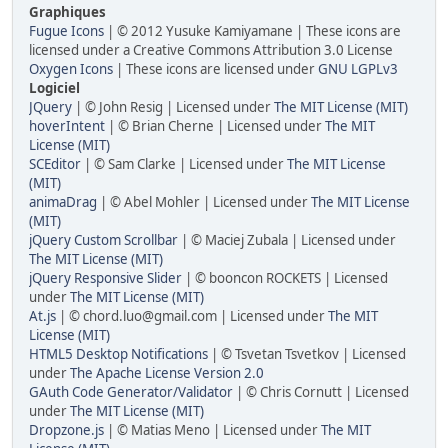
Graphiques
Fugue Icons
| © 2012 Yusuke Kamiyamane | These icons are
licensed under a Creative Commons Attribution 3.0 License
Oxygen Icons
| These icons are licensed under
GNU LGPLv3
Logiciel
JQuery
| © John Resig | Licensed under
The MIT License (MIT)
hoverIntent
| © Brian Cherne | Licensed under
The MIT
License (MIT)
SCEditor
| © Sam Clarke | Licensed under
The MIT License
(MIT)
animaDrag
| © Abel Mohler | Licensed under
The MIT License
(MIT)
jQuery Custom Scrollbar
| © Maciej Zubala | Licensed under
The MIT License (MIT)
jQuery Responsive Slider
| © booncon ROCKETS | Licensed
under
The MIT License (MIT)
At.js
| © chord.luo@gmail.com | Licensed under
The MIT
License (MIT)
HTML5 Desktop Notifications
| © Tsvetan Tsvetkov | Licensed
under
The Apache License Version 2.0
GAuth Code Generator/Validator
| © Chris Cornutt | Licensed
under
The MIT License (MIT)
Dropzone.js
| © Matias Meno | Licensed under
The MIT