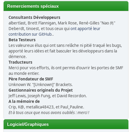
Remerciements spéciaux
Consultants Développeurs
albertlast, Brett Flannigan, Mark Rose, René-Gilles "Nao 尚"
Deberdt, tinoest, et tous ceux qui
ont apporté leur
contribution sur GitHub
..
Beta Testeurs
Les valeureux élus qui ont sans relâche ni pitié traqué les bugs,
apporté leurs idées et fait basculer les développeurs dans la
démence.
Traducteurs
Merci pour vos efforts, ils ont permis d'ouvrir les portes de SMF
au monde entier.
Père Fondateur de SMF
Unknown W. "[Unknown]" Brackets.
Gestionnaires originels du Projet
Jeff Lewis, Joseph Fung, et David Recordon.
A la mémoire de
Crip, K@, metallica48423, et Paul_Pauline.
Et à tous ceux que nous avons oubliés : merci !
Logiciel/Graphiques