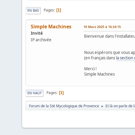
Pages
1
EN BAS
Simple Machines
10 Mars 2025 à 16:24:15
Invité
Bienvenue dans l'installat
IP archivée
Nous espérons que vous ap
(en français dans
la section
Merci !
Simple Machines
Pages
1
EN HAUT
Forum de la Sté Mycologique de Provence
Et là on parle de
►