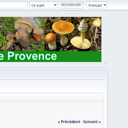
.
« Précédent
-
Suivant »