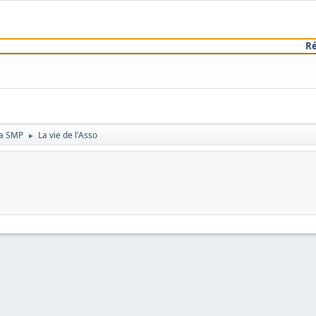
R
 la SMP
La vie de l'Asso
►