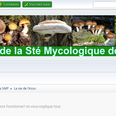
Connexion
Inscrivez-vous
 la SMP
La vie de l'Asso
►
ce fonctionne? on vous explique tout.