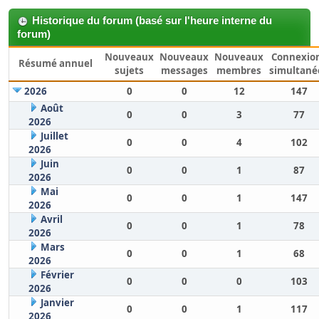
Historique du forum (basé sur l'heure interne du
forum)
Nouveaux
Nouveaux
Nouveaux
Connexio
Résumé annuel
sujets
messages
membres
simultané
2026
0
0
12
147
Août
0
0
3
77
2026
Juillet
0
0
4
102
2026
Juin
0
0
1
87
2026
Mai
0
0
1
147
2026
Avril
0
0
1
78
2026
Mars
0
0
1
68
2026
Février
0
0
0
103
2026
Janvier
0
0
1
117
2026