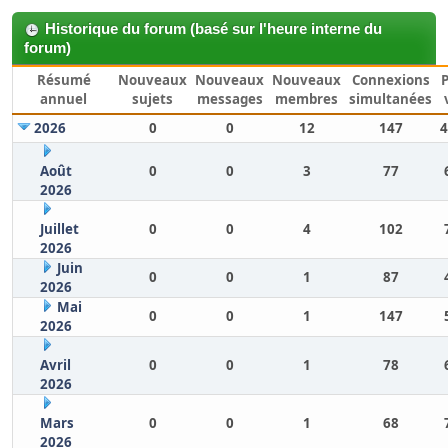
Historique du forum (basé sur l'heure interne du
forum)
Résumé
Nouveaux
Nouveaux
Nouveaux
Connexions
annuel
sujets
messages
membres
simultanées
2026
0
0
12
147
4
Août
0
0
3
77
2026
Juillet
0
0
4
102
2026
Juin
0
0
1
87
2026
Mai
0
0
1
147
2026
Avril
0
0
1
78
2026
Mars
0
0
1
68
2026