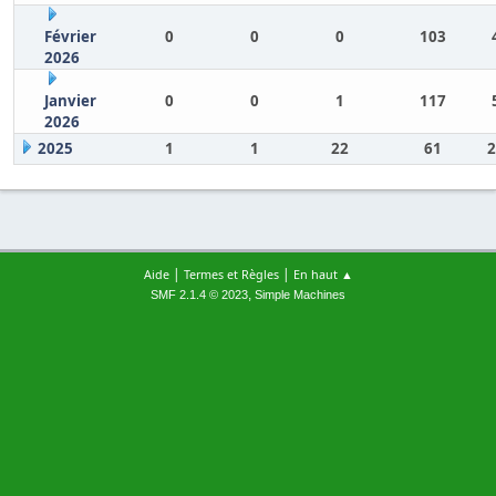
Février
0
0
0
103
2026
Janvier
0
0
1
117
2026
2025
1
1
22
61
2
|
|
Aide
Termes et Règles
En haut ▲
,
SMF 2.1.4 © 2023
Simple Machines