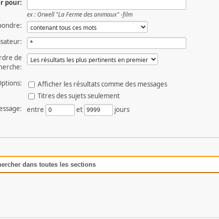
r pour:
ex :
Orwell "La Ferme des animaux" -film
pondre:
lisateur:
rdre de
herche:
ptions:
Afficher les résultats comme des messages
Titres des sujets seulement
essage:
entre
et
jours
hercher dans toutes les sections