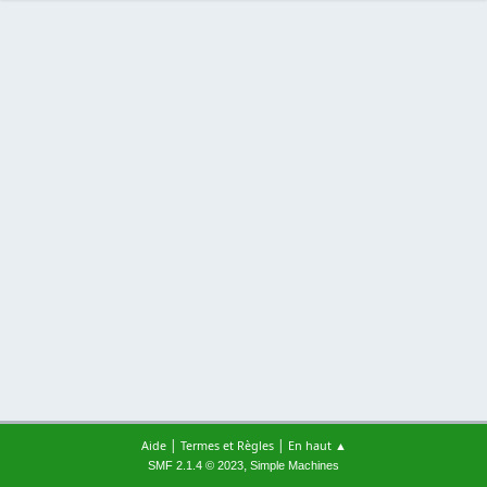
|
|
Aide
Termes et Règles
En haut ▲
,
SMF 2.1.4 © 2023
Simple Machines