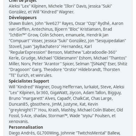
Chef de projet
Aleksi "Lex" Kilpinen, Michele "Illori" Davis, Jessica "Suki"
González, et Will "Kindred" Wagner.
Développeurs
Shawn Bulen, John "live627" Rayes, Oscar "Ozp" Rydhé, Aaron
van Geffen, Antechinus, Bjoern "Bloc" Kristiansen, Brad
"IchBin™" Grow, Colin Schoen, emanuele, Hendrik Jan
"Compuart" Visser, Jessica "Suki" González, Jon "Sesquipedalian"
Stovell, Juan "JayBachatero" Hernandez, Karl
"RegularExpression" Benson, Matthew "Labradoodle-360"
Kerle, Grudge, Michael "Oldiesmann" Eshom, Michael "Thantos"
Miller, Norv, Peter "Arantor" Spicer, Selman "[SiNaN]" Eser, Shitiz
"Dragooon" Garg, Theodore "Orstio" Hildebrandt, Thorsten
"TE" Eurich, et winrules.
Spécialistes Support
Will "Kindred" Wagner, Doug Heffernan, lurkalot, Steve, Aleksi
"Lex" Kilpinen, br360, GigaWatt, ziycon, Adam Tallon, Bigguy,
Bruno "margarett" Alves, CapadY, ChalkCat, Chas Large,
Duncan85, gbsothere, JimM, Justyne, Kat, Kevin
"greyknight17" Hou, Krash, Mashby, Michael Colin Blaber, Old
Fossil, S-Ace, shadav, Storman™, Wade "sησω" Poulsen, et
xenovanis.
Personnalisation
Diego Andrés, GL700Wing, Johnnie "TwitchisMental" Ballew,