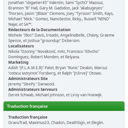
Jonathan "vbgamer45" Valentin, Sami "SychO" Mazouz,
Brannon "B" Hall, Gary M. Gadsdon, Jack "akabugeyes"
Thorsen, Jason "JBlaze" Clemons, Joey "Tyrsson" Smith, Kays,
Michael "Mick." Gomez, NanoSector, Ricky., Russell "NEND"
Najar, et SA™.
Rédacteurs de la Documentation
Michele "Illori" Davis, Irisado, AngelinaBelle, Chainy, Graeme
Spence, et Joshua "groundup" Dickerson.
Localisateurs
Nikola "Dzonny" Novaković, m4z, Francisco "d3vcho"
Domínguez, Robert Monden, et Relyana.
Marketing
Adish "(F.L.A.M.E.R)" Patel, Bryan "Runic" Deakin, Marcus
"cσσкιє мσηѕтєя" Forsberg, et Ralph "[n3rve]" Otowo.
Administrateurs Site
Jeremy "SleePy" Darwood.
Administrateurs Serveurs
Derek Schwab, Michael Johnson, et Liroy van Hoewijk.
Traduction française
Traduction française
GravuTrad, Maximus23, Chadon, DeathSign, et Eleglin.