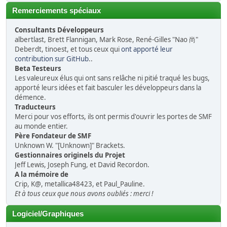
Remerciements spéciaux
Consultants Développeurs
albertlast, Brett Flannigan, Mark Rose, René-Gilles "Nao 尚"
Deberdt, tinoest, et tous ceux qui
ont apporté leur
contribution sur GitHub
..
Beta Testeurs
Les valeureux élus qui ont sans relâche ni pitié traqué les bugs,
apporté leurs idées et fait basculer les développeurs dans la
démence.
Traducteurs
Merci pour vos efforts, ils ont permis d'ouvrir les portes de SMF
au monde entier.
Père Fondateur de SMF
Unknown W. "[Unknown]" Brackets.
Gestionnaires originels du Projet
Jeff Lewis, Joseph Fung, et David Recordon.
A la mémoire de
Crip, K@, metallica48423, et Paul_Pauline.
Et à tous ceux que nous avons oubliés : merci !
Logiciel/Graphiques