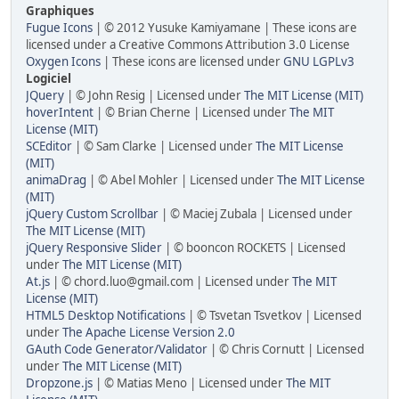
Graphiques
Fugue Icons
| © 2012 Yusuke Kamiyamane | These icons are
licensed under a Creative Commons Attribution 3.0 License
Oxygen Icons
| These icons are licensed under
GNU LGPLv3
Logiciel
JQuery
| © John Resig | Licensed under
The MIT License (MIT)
hoverIntent
| © Brian Cherne | Licensed under
The MIT
License (MIT)
SCEditor
| © Sam Clarke | Licensed under
The MIT License
(MIT)
animaDrag
| © Abel Mohler | Licensed under
The MIT License
(MIT)
jQuery Custom Scrollbar
| © Maciej Zubala | Licensed under
The MIT License (MIT)
jQuery Responsive Slider
| © booncon ROCKETS | Licensed
under
The MIT License (MIT)
At.js
| © chord.luo@gmail.com | Licensed under
The MIT
License (MIT)
HTML5 Desktop Notifications
| © Tsvetan Tsvetkov | Licensed
under
The Apache License Version 2.0
GAuth Code Generator/Validator
| © Chris Cornutt | Licensed
under
The MIT License (MIT)
Dropzone.js
| © Matias Meno | Licensed under
The MIT