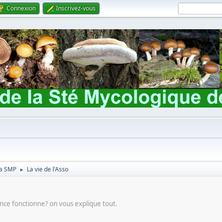
Connexion
Inscrivez-vous
 la SMP
La vie de l'Asso
►
ce fonctionne? on vous explique tout.