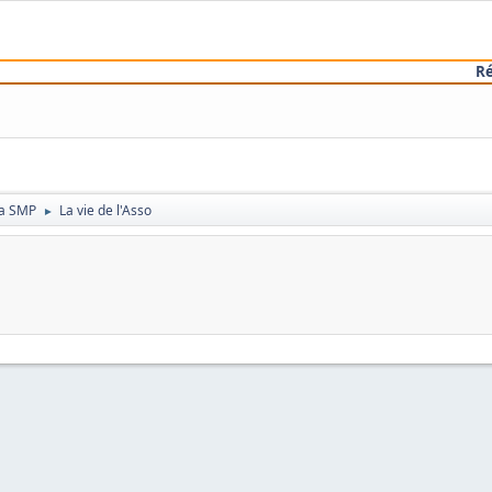
R
 la SMP
La vie de l'Asso
►