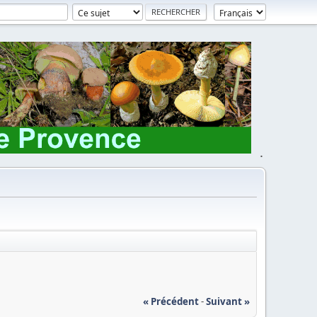
.
« Précédent
-
Suivant »