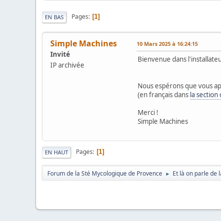
Pages
1
EN BAS
Simple Machines
10 Mars 2025 à 16:24:15
Invité
Bienvenue dans l'installat
IP archivée
Nous espérons que vous ap
(en français dans
la section
Merci !
Simple Machines
Pages
1
EN HAUT
Forum de la Sté Mycologique de Provence
Et là on parle de
►