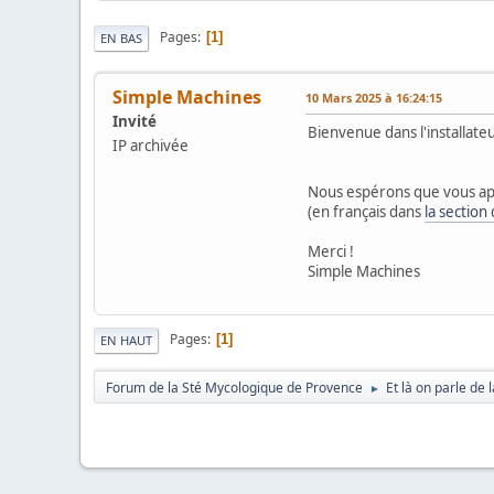
Pages
1
EN BAS
Simple Machines
10 Mars 2025 à 16:24:15
Invité
Bienvenue dans l'installat
IP archivée
Nous espérons que vous ap
(en français dans
la section
Merci !
Simple Machines
Pages
1
EN HAUT
Forum de la Sté Mycologique de Provence
Et là on parle de
►