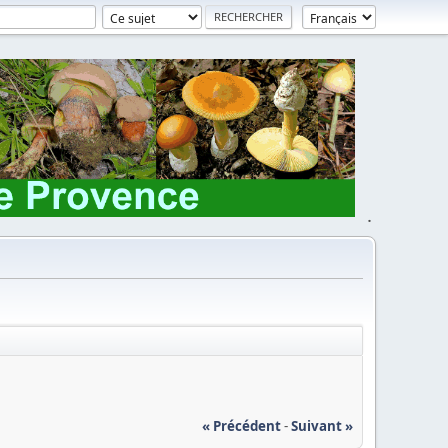
.
« Précédent
-
Suivant »